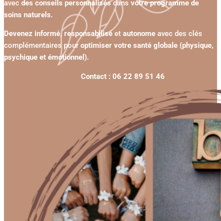
avec
des conseils personnalisés
dans
votre programme de
soins naturels.
Devenez informé, responsabilisé
et
autonome
avec des clés
complémentaires pour
optimiser votre santé globale (physique,
psychique et émotionnel).
Contact : 06 22 89 51 46