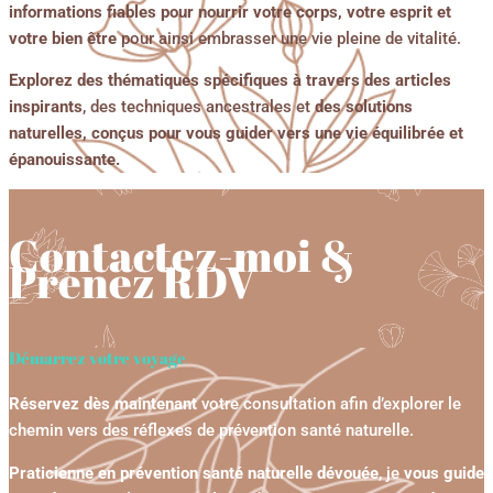
informations fiables pour nourrir votre corps, votre esprit et
votre bien être
pour ainsi embrasser une vie pleine de vitalité.
Explorez des thématiques spécifiques à travers des articles
inspirants
, des techniques ancestrales et
des solutions
naturelles, conçus pour vous guider vers une vie équilibrée et
épanouissante.
Contactez-moi &
Prenez RDV
Démarrez votre voyage
Réservez dès maintenant
votre consultation afin d’explorer le
chemin vers des réflexes de prévention santé naturelle.
Praticienne en prévention santé naturelle dévouée
, je
vous guide