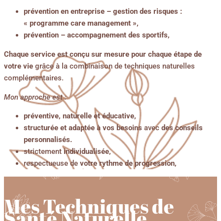
prévention en entreprise – gestion des risques :
« programme care management »,
prévention – accompagnement des sportifs,
Chaque service est conçu sur mesure pour chaque étape de
votre vie
grâce à la combinaison de techniques naturelles
complémentaires.
Mon approche est :
préventive, naturelle et éducative,
structurée et adaptée à vos besoins
avec
des conseils
personnalisés.
strictement
individualisée,
respectueuse de
votre rythme de progression,
Mes Techniques de
Santé Naturelle