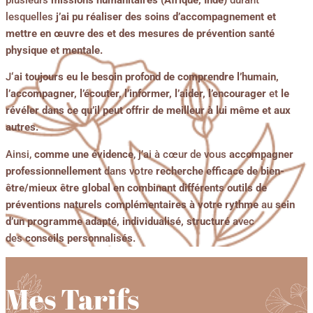
lesquelles
j’ai pu réaliser des soins d’accompagnement et
mettre en œuvre des et des mesures de prévention santé
physique et mentale.
J
‘ai toujours eu le besoin profond de comprendre l’humain,
l’accompagner, l’écouter, l’informer, l’aider, l’encourager
et
le
révéler dans ce qu’il peut offrir de meilleur à lui même et aux
autres.
Ainsi,
comme une évidence
, j’ai à cœur de vous
accompagner
professionnellement
dans votre
recherche efficace de bien-
être/mieux être global en combinant différents outils de
préventions naturels complémentaires
à votre rythme
au
sein
d’un programme adapté, individualisé, structuré
avec
des
conseils personnalisés.
Mes Tarifs