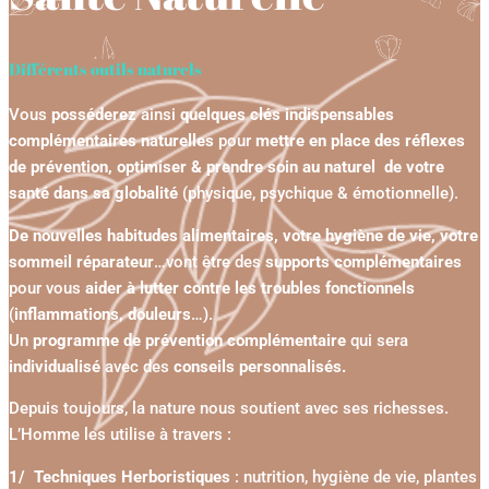
Différents outils naturels
Vous
posséderez
ainsi
quelques clés indispensables
complémentaires naturelles
pour
mettre en place des réflexes
de prévention, optimiser & prendre soin au naturel de votre
santé dans sa globalité
(physique, psychique & émotionnelle).
De nouvelles habitudes alimentaires, votre hygiène de vie, votre
sommeil réparateur
…vont être des
supports complémentaires
pour vous
aider à lutter contre les troubles fonctionnels
(
inflammations, douleurs
…).
Un
programme de prévention complémentaire
qui sera
individualisé
avec des
conseils personnalisés.
Depuis toujours, la nature nous soutient avec ses richesses.
L’Homme les utilise à travers :
1/ Techniques Herboristiques
: nutrition, hygiène de vie, plantes