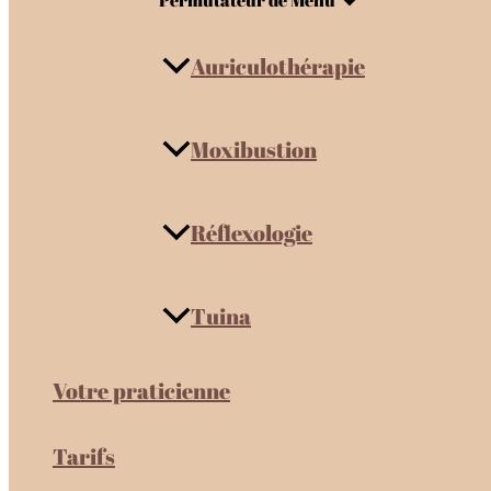
Permutateur de Menu
Auriculothérapie
Moxibustion
Réflexologie
Tuina
Votre praticienne
Tarifs