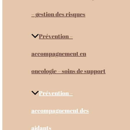
– gestion des risques
Prévention –
accompagnement en
oncologie – soins de support
Prévention –
accompagnement des
aidants