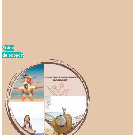
Soins
de support