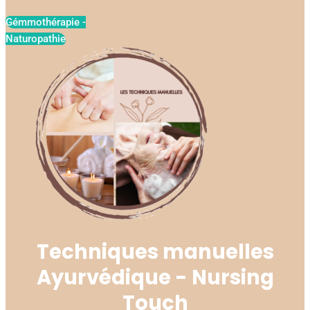
Gémmothérapie -
Naturopathie
Techniques manuelles
Ayurvédique - Nursing
Touch