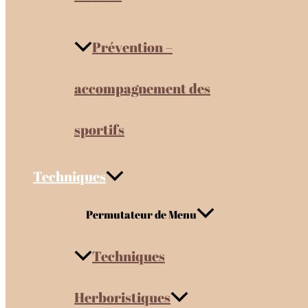
Prévention –
accompagnement des
sportifs
Techniques
Permutateur de Menu
Techniques
Herboristiques