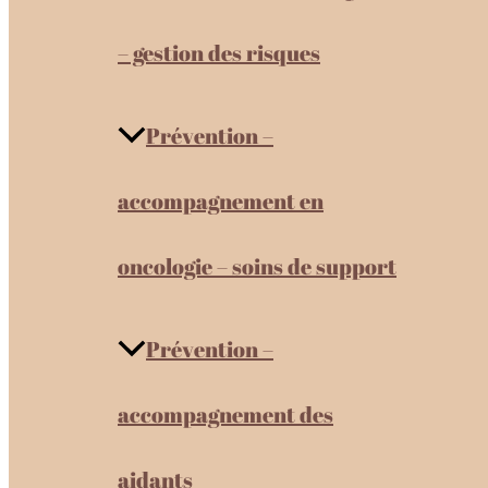
– gestion des risques
Prévention –
accompagnement en
oncologie – soins de support
Prévention –
accompagnement des
aidants