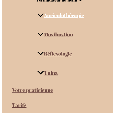
Permutateur de Menu
Auriculothérapie
Moxibustion
Réflexologie
Tuina
Votre praticienne
Tarifs