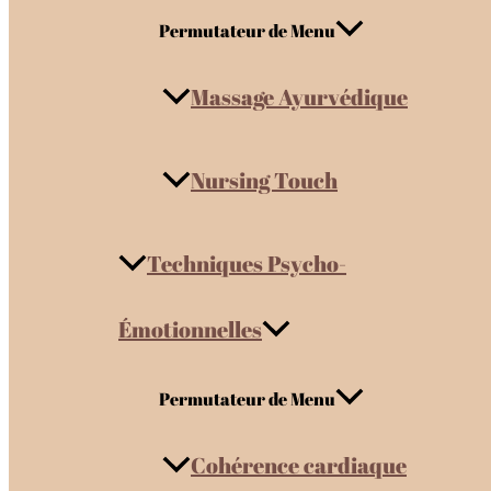
Permutateur de Menu
Massage Ayurvédique
Nursing Touch
Techniques Psycho-
Émotionnelles
Permutateur de Menu
Cohérence cardiaque